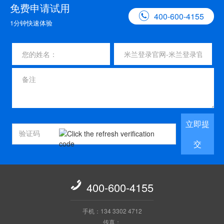
免费申请试用

400-600-4155
1分钟快速体验
立即提
交

400-600-4155
手机：134 3302 4712
传真：