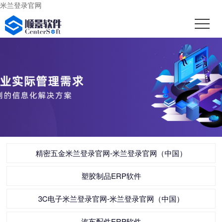
米兰登录官网
精密五金米兰登录官网-米兰登录官网（中国）
塑胶制品ERP软件
3C电子米兰登录官网-米兰登录官网（中国）
汽车配件ERP软件