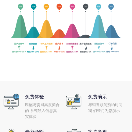
免费体验
免费演示
匹配与贵司高度契合
与销售顾问预约时间
的 系统导入信息真
我 们登门为您演示
实体验
专家诊断
客户参观