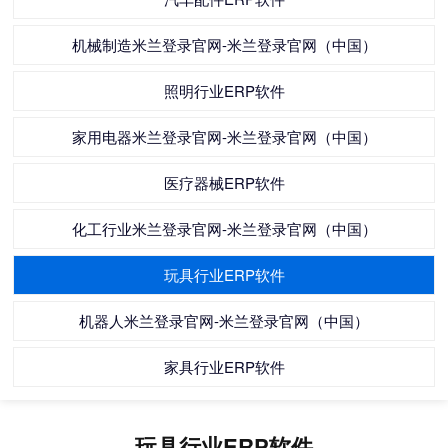
机械制造米兰登录官网-米兰登录官网（中国）
照明行业ERP软件
家用电器米兰登录官网-米兰登录官网（中国）
医疗器械ERP软件
化工行业米兰登录官网-米兰登录官网（中国）
玩具行业ERP软件
机器人米兰登录官网-米兰登录官网（中国）
家具行业ERP软件
玩具行业ERP软件