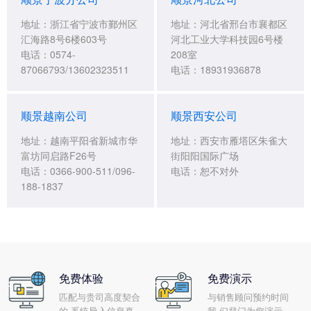
地址：浙江省宁波市鄞州区
地址：河北省邢台市襄都区
汇海路8号6楼603号
河北工业大学科技园6号楼
电话：0574-
208室
87066793/13602323511
电话：18931936878
顺景越南公司
顺景西安公司
地址：越南平阳省新城市华
地址：西安市雁塔区朱雀大
富坊同启路F26号
街阳阳国际广场
电话：0366-900-511/096-
电话：恕不对外
188-1837
免费体验
免费演示
匹配与贵司高度契合
与销售顾问预约时间
的 系统导入信息真
我 们登门为您演示