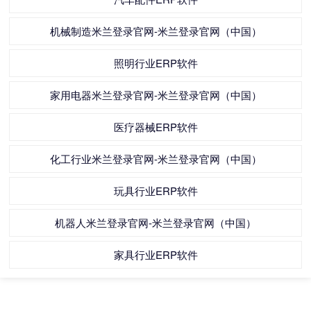
机械制造米兰登录官网-米兰登录官网（中国）
照明行业ERP软件
家用电器米兰登录官网-米兰登录官网（中国）
医疗器械ERP软件
化工行业米兰登录官网-米兰登录官网（中国）
玩具行业ERP软件
机器人米兰登录官网-米兰登录官网（中国）
家具行业ERP软件