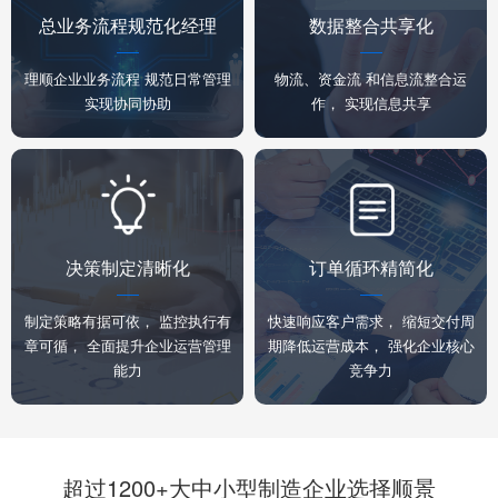
总业务流程规范化经理
数据整合共享化
理顺企业业务流程 规范日常管理
物流、资金流 和信息流整合运
实现协同协助
作， 实现信息共享
决策制定清晰化
订单循环精简化
制定策略有据可依， 监控执行有
快速响应客户需求， 缩短交付周
章可循， 全面提升企业运营管理
期降低运营成本， 强化企业核心
能力
竞争力
超过1200+大中小型制造企业选择顺景