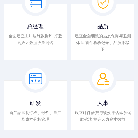
总经理
品质
全面建立工厂运维数据库 打造
建立全面细致的品质保障与追溯
高效大数据决策网络
体系 首件检验记录、品质推移
图
研发
人事
新产品试制打样、报价、量产
设立计件薪资与绩效评估体系优
及成本分析管理
胜劣汰 提升人力资本效益