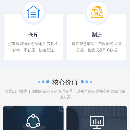
仓库
制造
打造智能物流仓储体系 实现不
建立智慧车间生产数据链 采集
缺料、不积压、快速配送
机器、检测仪器PLC数据
核心价值
顺景ERP致力于为制造企业带来管理变革，以生产制造为核心的信息化解
决方案