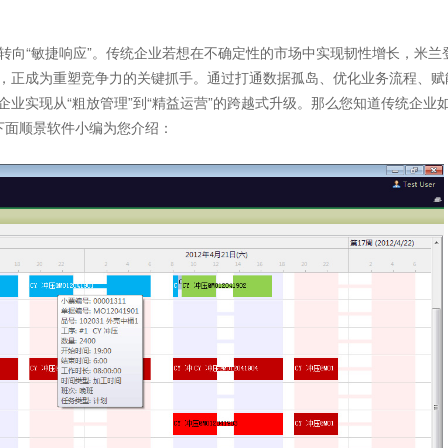
向“敏捷响应”。传统企业若想在不确定性的市场中实现韧性增长，米兰
具，正成为重塑竞争力的关键抓手。通过打通数据孤岛、优化业务流程、赋
企业实现从“粗放管理”到“精益运营”的跨越式升级。那么您知道传统企业
下面顺景软件小编为您介绍：