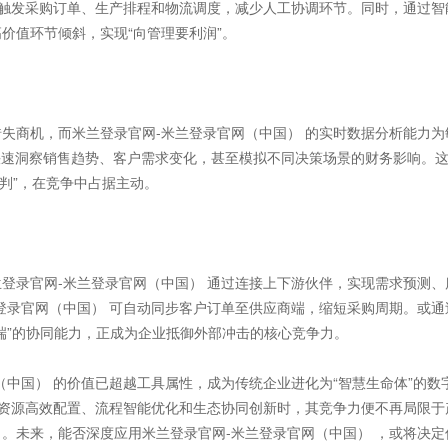
动触发采购订单、生产排程和物流调度，减少人工协调环节。同时，通过智
价值环节倾斜，实现“向管理要利润”。
商机，而米兰登录官网-米兰登录官网（中国） 的实时数据分析能力为
快速洞察销售趋势、客户需求变化，甚至模拟不同决策场景的财务影响。
预判”，在竞争中占据主动。
录官网-米兰登录官网（中国） 通过连接上下游伙伴，实现需求预测、
登录官网（中国） 可自动同步客户订单至供应商端，缩短采购周期。或通
端”的协同能力，正成为企业抵御外部冲击的核心竞争力。
国） 的价值已超越工具属性，成为传统企业进化为“智慧生命体”的数
现资源高效配置、流程智能优化和生态协同创新时，其竞争力便不再局限于
。未来，能否深度应用米兰登录官网-米兰登录官网（中国） ，或将决定