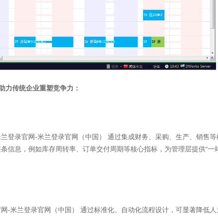
，助力传统企业重塑竞争力：
登录官网-米兰登录官网（中国） 通过集成财务、采购、生产、销售等
条信息，例如库存周转率、订单交付周期等核心指标，为管理层提供“一
-米兰登录官网（中国） 通过标准化、自动化流程设计，可显著降低人