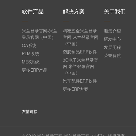
软件产品
解决方案
关于我们
米兰登录官网-米兰
精密五金米兰登录
顺景介绍
登录官网（中国）
官网-米兰登录官网
研发中心
（中国）
OA系统
发展历程
塑胶制品ERP软件
PLM系统
荣誉资质
3C电子米兰登录官
MES系统
网-米兰登录官网
更多ERP产品
（中国）
汽车配件ERP软件
更多ERP方案
友情链接
© 2019 米兰登录官网-米兰登录官网（中国） 版权所有