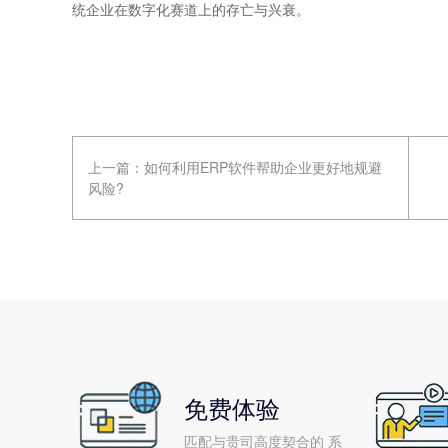
统企业在数字化赛道上的存亡与兴衰。
上一篇：
如何利用ERP软件帮助企业更好地规避
风险?
免费体验
匹配与贵司高度契合的 系