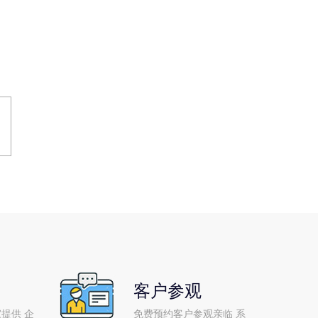
客户参观
提供 企
免费预约客户参观亲临 系