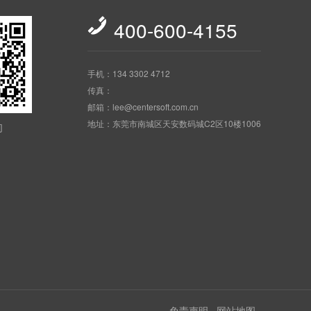

400-600-4155
手机：134 3302 4712
传真：
邮箱：lee@centersoft.com.cn
地址：东莞市南城区天安数码城C2区10楼1006
们
免责声明
网站地图