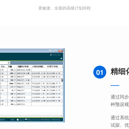
更敏捷、全面的高级计划排程
精细
01
通过同步
种预设规
通过系统
试探、优