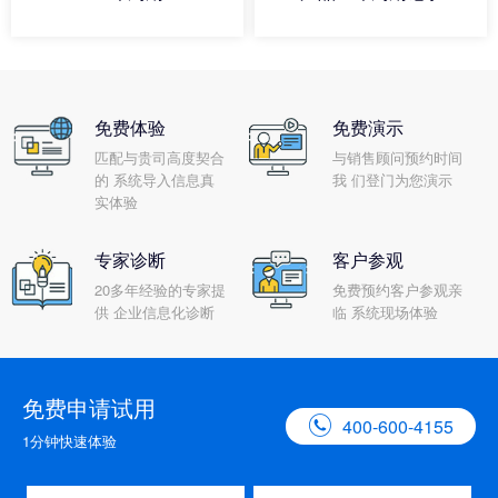
免费体验
免费演示
匹配与贵司高度契合
与销售顾问预约时间
的 系统导入信息真
我 们登门为您演示
实体验
专家诊断
客户参观
20多年经验的专家提
免费预约客户参观亲
供 企业信息化诊断
临 系统现场体验
免费申请试用

400-600-4155
1分钟快速体验