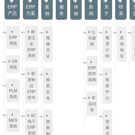
ERP
ERP
案
服
体
新
关
联
产品
方案
例
务
验
闻
于
系
精
公
ERP
密五
视
顺
其
司新
系统
金
频
景
他
闻
ERP
见
介
地
系统
证
绍
址
OA
系统
ERP
塑
软件
胶制
精
新闻
研
品
密
发
PLM
ERP
五
中
系统
软件
金
常
心
见问
答
3C
MES
电子
塑
发
系统
ERP
胶
展
系统
制
历