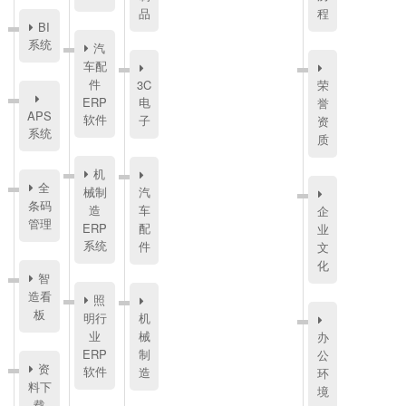
品
程
BI
系统
汽
车配
件
3C
荣
ERP
电
誉
APS
软件
子
资
系统
质
机
全
械制
汽
条码
造
车
企
管理
ERP
配
业
系统
件
文
化
智
造看
照
板
明行
机
业
械
办
ERP
制
公
资
软件
造
环
料下
境
载