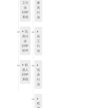
工行
家
业
具
ERP
行
系统
业
玩
具行
化
业
工
ERP
行
软件
业
机
器人
玩
ERP
具
系统
行
业
机
器