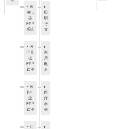
家
用电
照
器
明
ERP
行
系统
业
医
疗器
家
械
用
ERP
电
软件
器
家
具行
医
业
疗
ERP
器
软件
械
化