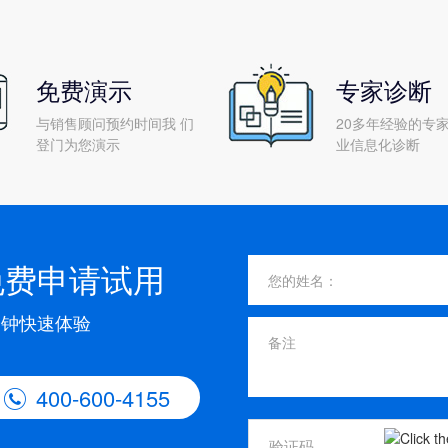
免费演示
专家诊断
与销售顾问预约时间我 们
20多年经验的专家
登门为您演示
业信息化诊断
免费申请试用
分钟快速体验
400-600-4155
