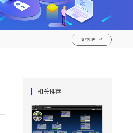
返回列表

相关推荐