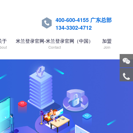
400-600-4155 广东总部

134-3302-4712
关于
米兰登录官网-米兰登录官网（中国）
加盟
bout
Contact
Join
关注
微信
服务
热线
回到
顶部