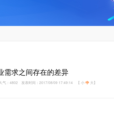
企业需求之间存在的差异
人气：4802
发表时间：2017/08/09 17:49:14
【
小
中
大
】