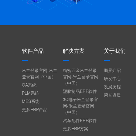
软件产品
解决方案
关于我们
米兰登录官网-米兰
精密五金米兰登录
顺景介绍
登录官网（中国）
官网-米兰登录官网
研发中心
（中国）
OA系统
发展历程
塑胶制品ERP软件
PLM系统
荣誉资质
3C电子米兰登录官
MES系统
网-米兰登录官网
更多ERP产品
（中国）
汽车配件ERP软件
更多ERP方案