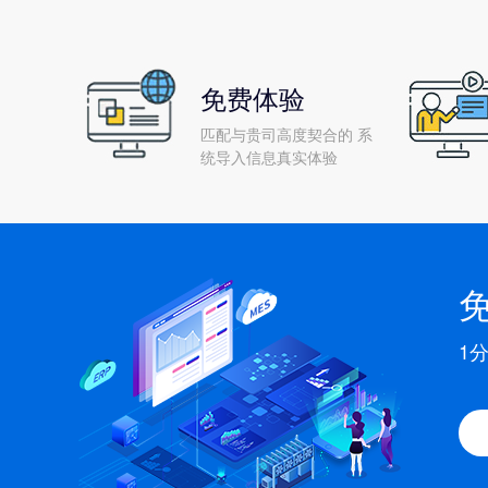
免费体验
匹配与贵司高度契合的 系
统导入信息真实体验
1