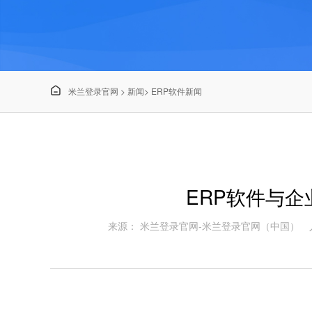

米兰登录官网
>
新闻
>
ERP软件新闻
ERP软件与
来源： 米兰登录官网-米兰登录官网（中国）