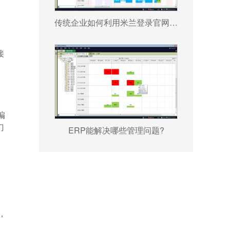
传统企业如何利用米兰登录官网-米兰登录官网（中国） 重塑竞争力?
接
编
刀
ERP能解决哪些管理问题?
，