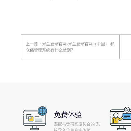
上一篇：
米兰登录官网-米兰登录官网（中国） 和
仓储管理系统有什么差别?
免费体验
匹配与贵司高度契合的 系
统导入信息真实体验