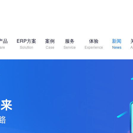
产品
ERP方案
案例
服务
体验
新闻
are
Solution
Case
Service
Experience
News
A