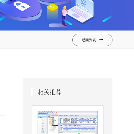
返回列表

相关推荐