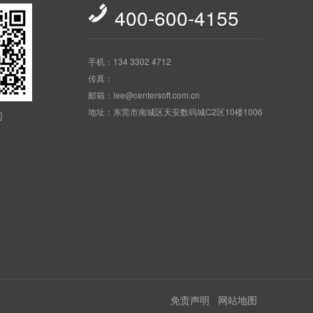

400-600-4155
手机：134 3302 4712
传真：
邮箱：lee@centersoft.com.cn
地址：东莞市南城区天安数码城C2区10楼1006
们
免责声明
网站地图