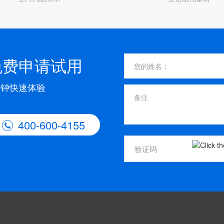
免费申请试用
分钟快速体验
400-600-4155
