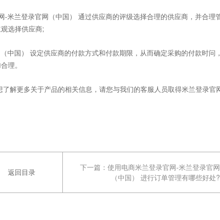
-米兰登录官网（中国） 通过供应商的评级选择合理的供应商，并合理
观选择供应商;
（中国） 设定供应商的付款方式和付款期限，从而确定采购的付款时问
加合理。
了解更多关于产品的相关信息，请您与我们的客服人员取得米兰登录官网
下一篇：
使用电商米兰登录官网-米兰登录官网
返回目录
（中国） 进行订单管理有哪些好处?