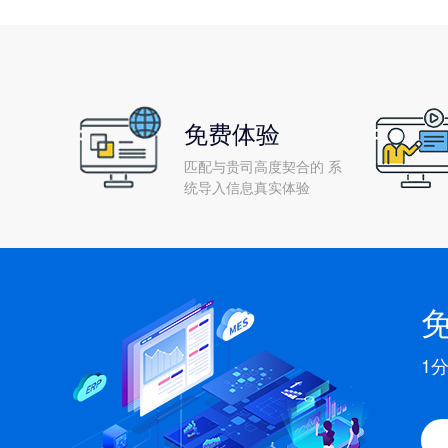
免费体验
匹配与贵司高度契合的 系
统导入信息真实体验
1