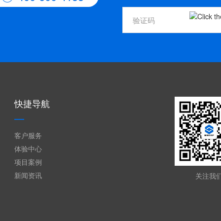
快捷导航
客户服务
体验中心
项目案例
新闻资讯
关注我