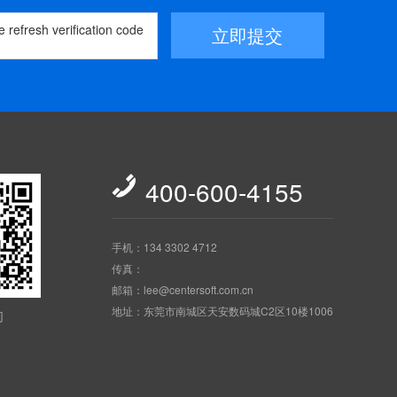
立即提交

400-600-4155
手机：134 3302 4712
传真：
邮箱：lee@centersoft.com.cn
地址：东莞市南城区天安数码城C2区10楼1006
们