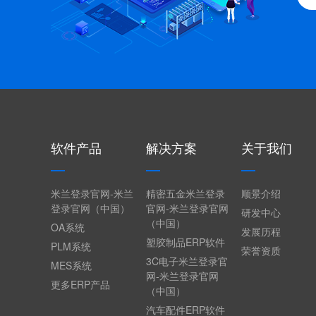
软件产品
解决方案
关于我们
米兰登录官网-米兰
精密五金米兰登录
顺景介绍
登录官网（中国）
官网-米兰登录官网
研发中心
（中国）
OA系统
发展历程
塑胶制品ERP软件
PLM系统
荣誉资质
3C电子米兰登录官
MES系统
网-米兰登录官网
更多ERP产品
（中国）
汽车配件ERP软件