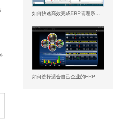
管
如何快速高效完成ERP管理系统配置?
，
-
如何选择适合自己企业的ERP软件?