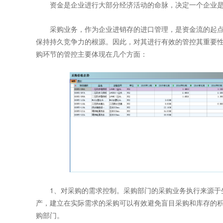
资金是企业进行大部分经济活动的命脉，决定一个企业是
采购业务，作为企业进销存的进口管理，是资金流的起点
保持持久竞争力的根源。因此，对其进行有效的管控其重要性
购环节的管控主要体现在几个方面：
1、对采购的需求控制。采购部门的采购业务执行来源于生
产，建立在实际需求的采购可以有效避免盲目采购和库存的
购部门。