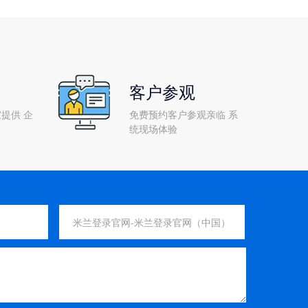
客户参观
提供 企
免费预约客户参观亲临 系
统现场体验