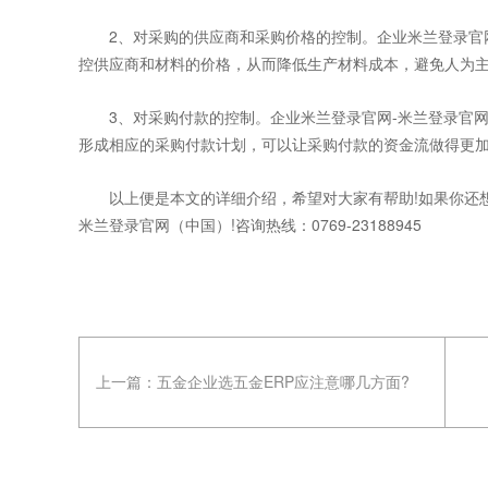
2、对采购的供应商和采购价格的控制。企业米兰登录官网
控供应商和材料的价格，从而降低生产材料成本，避免人为主
3、对采购付款的控制。企业米兰登录官网-米兰登录官网
形成相应的采购付款计划，可以让采购付款的资金流做得更
以上便是本文的详细介绍，希望对大家有帮助!如果你还想
米兰登录官网（中国）!咨询热线：0769-23188945
上一篇：
五金企业选五金ERP应注意哪几方面?