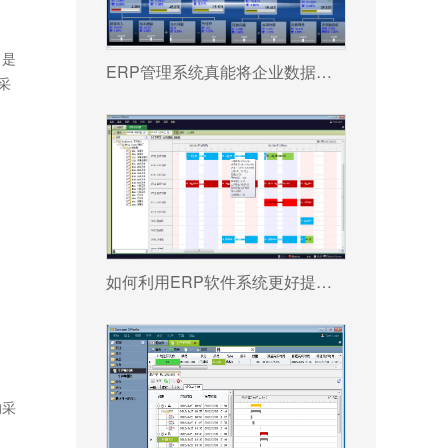
，是
ERP管理系统真能将企业数据转化为可执行决策吗?
采
如何利用ERP软件系统更好提升企业运营效率?
的采