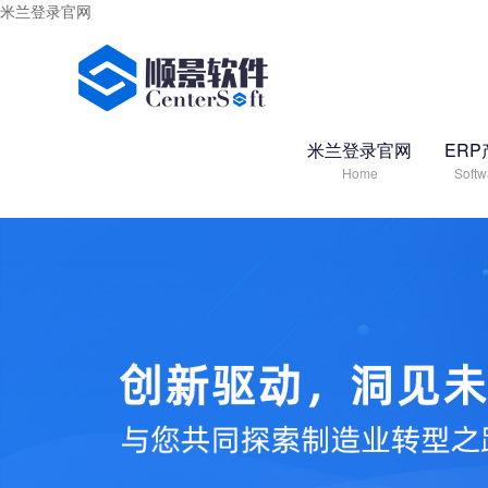
米兰登录官网
米兰登录官网
ERP
Home
Softw