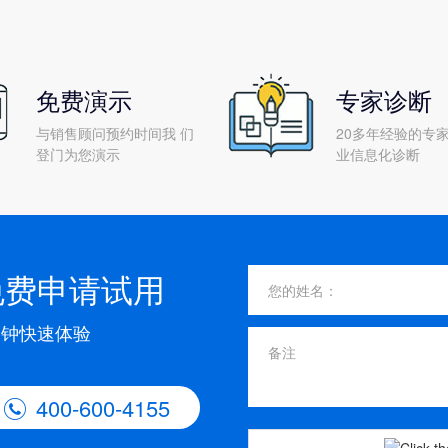
免费演示
专家诊断
与销售顾问预约时间我 们
20多年经验的专家
登门为您演示
业信息化诊断
免费申请试用
分钟快速体验
400-600-4155
