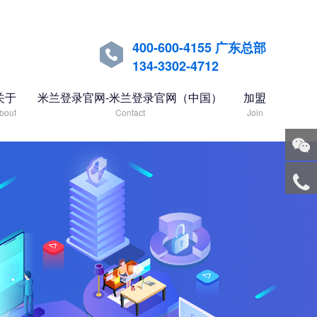
400-600-4155 广东总部

134-3302-4712
关于
米兰登录官网-米兰登录官网（中国）
加盟
bout
Contact
Join
关注
微信
服务
热线
回到
顶部