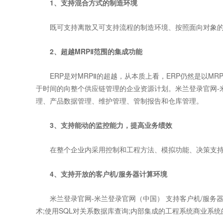
1、支持混合方式的制造环境
既可支持离散又可支持流程的制造环境、按照面向对象的
2、超越MRPⅡ范围的集成功能
ERP是对MRPⅡ的超越，从本质上看，ERP仍然是以MR
于时间的向整个供应链管理的企业资源计划。米兰登录官网-
理、产品数据管理、维护管理、管制报告和仓库管理。
3、支持能动的监控能力，提高业务绩效
在整个企业内采用控制和工程方法、模拟功能、决策支持
4、支持开放的客户机/服务器计算环境
米兰登录官网-米兰登录官网（中国） 支持客户机/服务器体系
术;使用SQL对关系数据库查询;内部集成的工程系统商业系统的