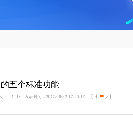
件的五个标准功能
人气：4119
发表时间：2017/06/22 17:56:12
【
小
中
大
】