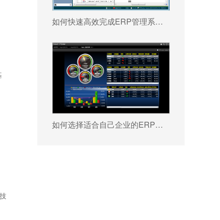
如何快速高效完成ERP管理系统配置?
基
如何选择适合自己企业的ERP软件?
象技