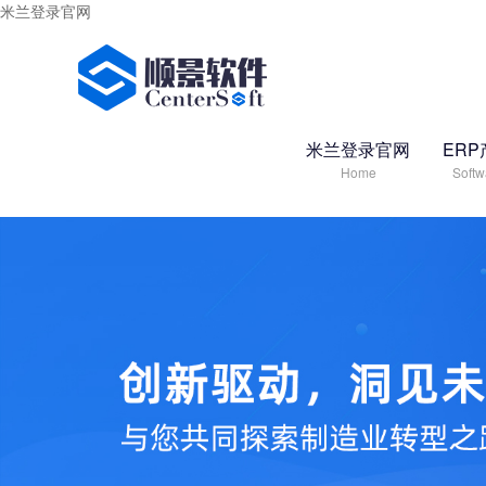
米兰登录官网
米兰登录官网
ERP
Home
Softw