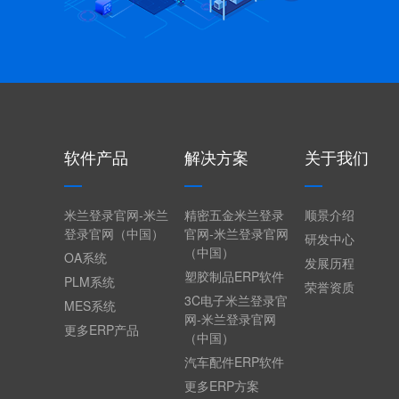
软件产品
解决方案
关于我们
米兰登录官网-米兰
精密五金米兰登录
顺景介绍
登录官网（中国）
官网-米兰登录官网
研发中心
（中国）
OA系统
发展历程
塑胶制品ERP软件
PLM系统
荣誉资质
3C电子米兰登录官
MES系统
网-米兰登录官网
更多ERP产品
（中国）
汽车配件ERP软件
更多ERP方案