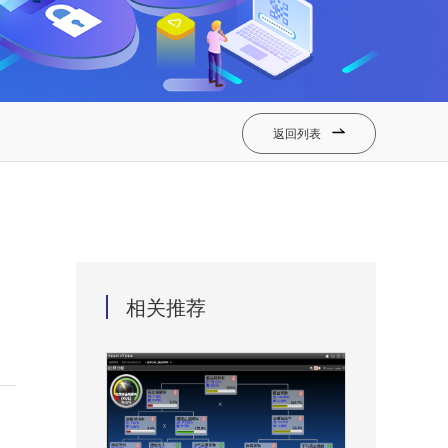
返回列表

相关推荐