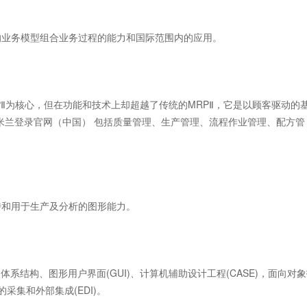
业务模型组合业务过程的能力和国际范围内的应用。
PⅡ为核心，但在功能和技术上却超越了传统的MRPⅡ，它是以顾客驱动的
米兰登录官网（中国） 包括质量管理、生产管理、流程作业管理、配方管
和用于生产及分析的图形能力。
结构、图形用户界面(GUI)、计算机辅助设计工程(CASE)，面向对
采集和外部集成(EDI)。