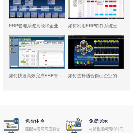
ERP管理系统真能将企业数据转化为可执行决策吗?
如何利用ERP软件系统更好提升企业运营效率?
如何快速高效完成ERP管理系统配置?
如何选择适合自己企业的ERP软件?
免费体验
免费演示
匹配与贵司高度契合
与销售顾问预约时间