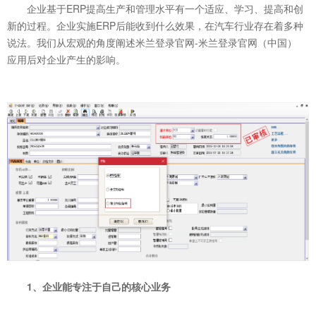
企业基于ERP提高生产和管理水平有一个适应、学习、提高和创
新的过程。企业实施ERP后能收到什么效果，在汽车行业存在着多种
说法。我们从宏观的角度阐述米兰登录官网-米兰登录官网（中国）
应用后对企业产生的影响。
1、企业能专注于自己的核心业务