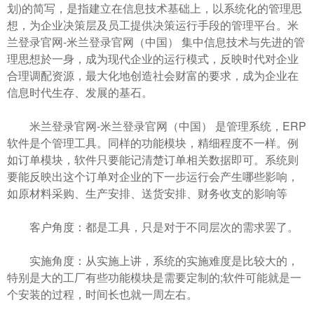
划)的简写，是指建立在信息技术基础上，以系统化的管理思
想，为企业决策层及员工提供决策运行手段的管理平台。米
兰登录官网-米兰登录官网（中国） 集中信息技术与先进的管
理思想於一身，成为现代企业的运行模式，反映时代对企业
合理调配资源，最大化地创造社会财富的要求，成为企业在
信息时代生存、发展的基石。
米兰登录官网-米兰登录官网（中国） 是管理系统，ERP
软件是个管理工具。同样的功能模块，精细程度不一样。例
如订单模块，软件只要能记清楚订单相关数据即可。系统则
要能反映出这个订单对企业的下一步运行会产生哪些影响，
如原材料采购、生产安排、送货安排、财务收支的影响等
客户角度：都是工具，只是对于不同层次的需求罢了。
实施角度：从实施上讲，系统的实施难度是比较大的，
特别是大的工厂有些功能模块是需要定制的;软件可能就是一
个安装的过程，时间长也就一周左右。