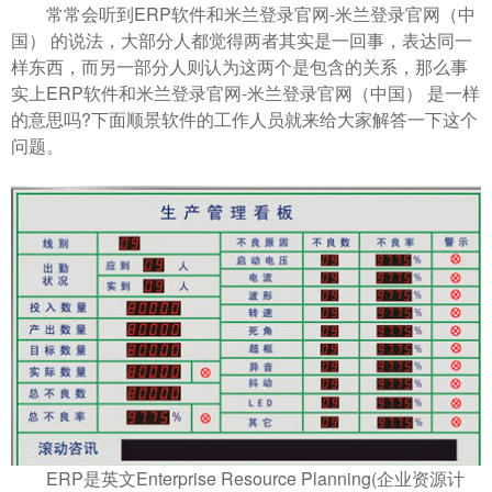
常常会听到ERP软件和米兰登录官网-米兰登录官网（中
国） 的说法，大部分人都觉得两者其实是一回事，表达同一
样东西，而另一部分人则认为这两个是包含的关系，那么事
实上ERP软件和米兰登录官网-米兰登录官网（中国） 是一样
的意思吗?下面顺景软件的工作人员就来给大家解答一下这个
问题。
ERP是英文Enterprise Resource Planning(企业资源计