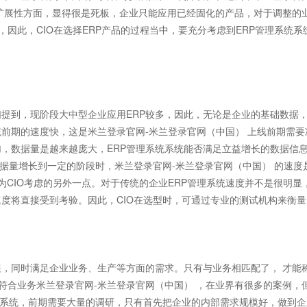
扩展性方面，显得很是死板，企业只能应用已经固化的产品，对于调整的
，因此，CIO在选择ERP产品的过程当中，要充分考虑到ERP管理系统系
提到，现阶段大中型企业应用ERP较多，因此，无论是企业的基础数据
统前期的速度快，这是米兰登录官网-米兰登录官网（中国） 上线前期需要
加，数据量是越来越庞大，ERP管理系统系统能否满足立益增长的数据信
数据量增长到一定的阶段时，米兰登录官网-米兰登录官网（中国） 的速度
CIO考虑的另外一点。对于传统的企业ERP管理系统速度并不是很明显
速度将直接受到考验。因此，CIO在选型时，可通过专业的测试机构来衡量
，同时满足企业业务、生产等方面的需求。只有与业务相匹配了， 才能
符合业务米兰登录官网-米兰登录官网（中国） ，在业界有很多的案例，
的系统，前期需要大量的调研，只有首先把企业的内部需求规模好，做到企