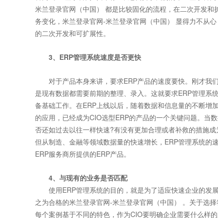
米兰登录官网（中国） 都是比较固化的流程，在二次开发和
务变化，米兰登录官网-米兰登录官网（中国） 显得力不从心
的二次开发和可扩展性。
3、ERP管理系统速度是否更快
对于产品本身来讲，要求ERP产品的速度要快。刚才我们
是现有数据都需要前期的整理、录入。这就要求ERP管理系
备基础工作。在ERP上线以后，随着数据和信息量的不断增
的应用，已经成为CIO选型ERP的产品的一个关键问题。当
否还如过去以往一样快速?有没有更加合理或者补救的措施成为
但从制造、金融等领域数据量的快速增长，ERP管理系统的
ERP服务商所提供的ERP产品。
4、与现有的业务是否匹配
使用ERP管理系统的目的，就是为了适应快速企业的发展
之为合格的米兰登录官网-米兰登录官网（中国） 。关于选择
每个案例基于不同的特色，作为CIO要明确企业需要什么样