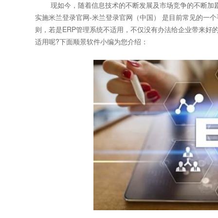
现如今，随着信息技术的不断发展及市场竞争的不断加剧
实施米兰登录官网-米兰登录官网（中国） 是目前常见的一
则，若是ERP管理系统不适用，不仅没有办法给企业带来好
适用呢?下面顺景软件小编为您介绍：