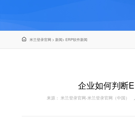

米兰登录官网
>
新闻
>
ERP软件新闻
企业如何判断E
来源： 米兰登录官网-米兰登录官网（中国）