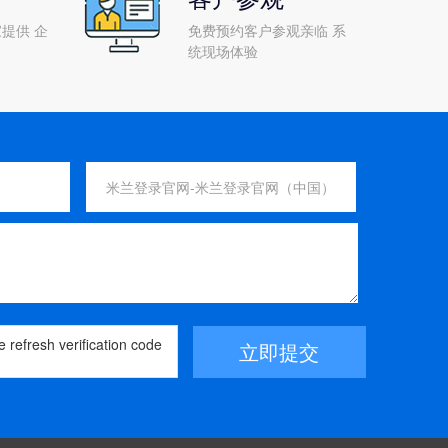
提供 企
免费预约客户参观亲临 系
统现场体验
立即提交