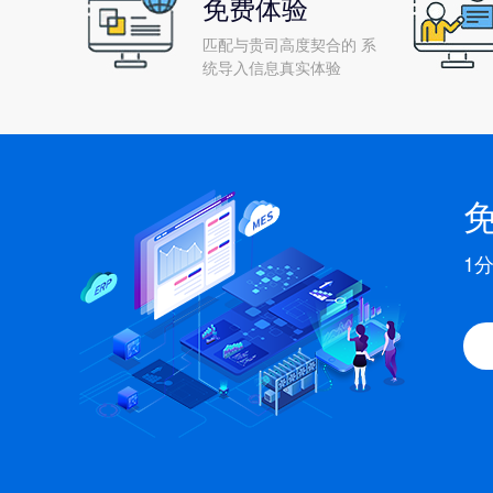
免费体验
匹配与贵司高度契合的 系
统导入信息真实体验
1