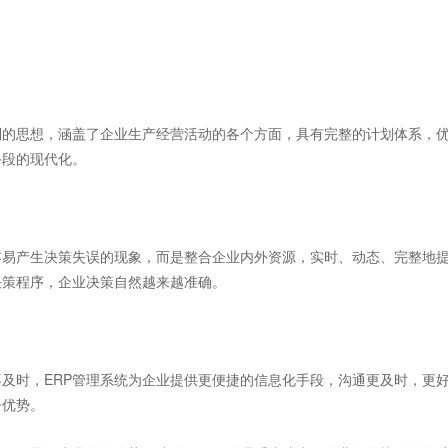
的思想，涵盖了企业生产经营活动的各个方面，具有完整的计划体系，
手段的现代化。
易产生决策失误的现象，而是整合企业内外资源，实时、动态、完整地
决策程序，企业决策自然越来越准确。
时，ERP管理系统为企业提供更便捷的信息化手段，沟通更及时，更
争优势。