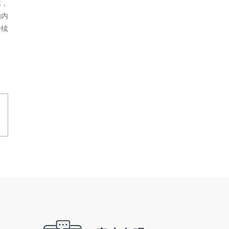
脉，
的内
持续