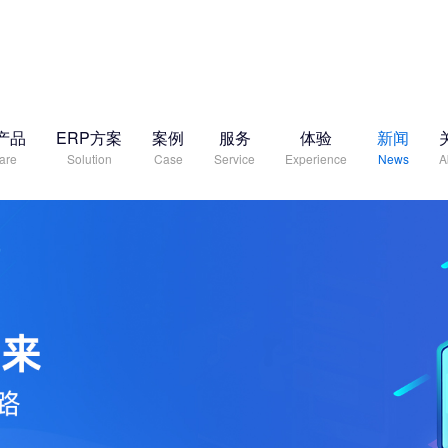
产品
ERP方案
案例
服务
体验
新闻
are
Solution
Case
Service
Experience
News
A