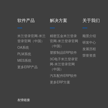
软件产品
解决方案
关于我们
米兰登录官网-米兰
精密五金米兰登录
顺景介绍
登录官网（中国）
官网-米兰登录官网
研发中心
（中国）
OA系统
发展历程
塑胶制品ERP软件
PLM系统
荣誉资质
3C电子米兰登录官
MES系统
网-米兰登录官网
更多ERP产品
（中国）
汽车配件ERP软件
更多ERP方案
友情链接