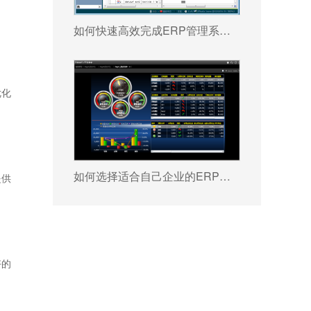
如何快速高效完成ERP管理系统配置?
优化
如何选择适合自己企业的ERP软件?
提供
好的