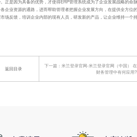
。正是因为具备的优势，才使得ERP管理系统成为了企业发展战略的命
会各企业资源的通路，进而帮助管理者把握企业发展方向，在提供全方位
据市场反馈，培训企业内部的现有人员，研发新的产品，让企业维持一个
下一篇：
米兰登录官网-米兰登录官网（中国） 在
返回目录
财务管理中有何应用?