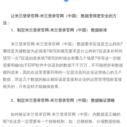
让
米兰登录官网-米兰登录官网（中国）
数据变得更安全的方
法：
1、制定米兰登录官网-米兰登录官网（中国） 数据标准
米兰登录官网-米兰登录官网（中国） 数据要求应该是怎么样的?
哪些是关键数据为必填项?填写的规范要求是什么样的?应该多长时间
填写一次?应该由谁来填?填写的时候会有哪几个场景?等等这一切都
需要明确!由于ERP软件中涉及到的数据千千万万，不可能把所有数据
都列进来，因此在这里需要列举的一定是涉及到企业运营核心的几个
数据，而这几个数据的输出都应该是直接和企业的运营管理指标直接
相关的，只有这样才能确保效果。
2、制定米兰登录官网-米兰登录官网（中国） 数据验证策略
如何验证米兰登录官网-米兰登录官网（中国） 内数据是正确的
呢?在这里一定需要有一个校验机制，如：总额校验、分项数据校验、