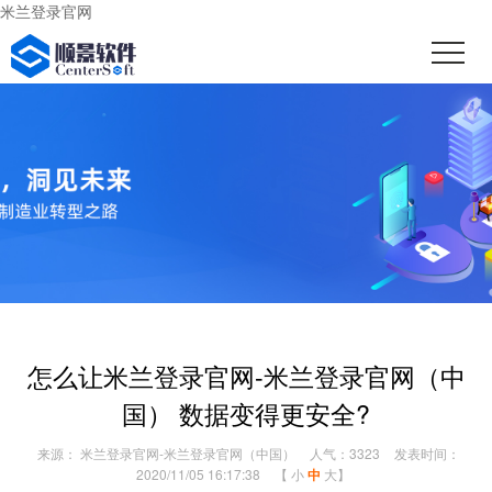
米兰登录官网
怎么让米兰登录官网-米兰登录官网（中
国） 数据变得更安全?
来源： 米兰登录官网-米兰登录官网（中国）
人气：3323
发表时间：
2020/11/05 16:17:38
【
小
中
大
】