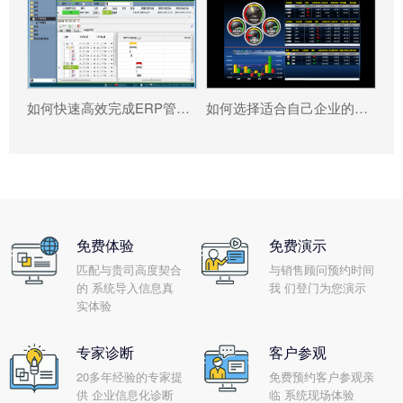
如何快速高效完成ERP管理系统配置?
如何选择适合自己企业的ERP软件?
免费体验
免费演示
匹配与贵司高度契合
与销售顾问预约时间
的 系统导入信息真
我 们登门为您演示
实体验
专家诊断
客户参观
20多年经验的专家提
免费预约客户参观亲
供 企业信息化诊断
临 系统现场体验