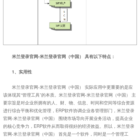
米兰登录官网-米兰登录官网（中国）
具有以下特点：
1、实用性
米兰登录官网-米兰登录官网（中国） 实际应用中更重要的是应
该体现其“管理工具”的本质。米兰登录官网-米兰登录官网（中国） 主
要宗旨是对企业所拥有的人、财、物、信息、时间和空间等综合资源
进行综合平衡和优化管理，ERP软件协调企业各管理部门，米兰登录
官网-米兰登录官网（中国） 围绕市场导向开展业务活动，提高企业
的核心竞争力，ERP软件从而取得很好的经济效益。所以，米兰登录
官网-米兰登录官网（中国） 首先是一个软件，同时是一个管理工