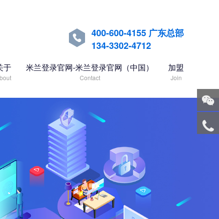
400-600-4155 广东总部

134-3302-4712
关于
米兰登录官网-米兰登录官网（中国）
加盟
bout
Contact
Join
关注
微信
服务
热线
回到
顶部