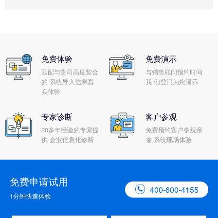
免费体验
免费演示
匹配与贵司高度契合
与销售顾问预约时间
的 系统导入信息真
我 们登门为您演示
实体验
专家诊断
客户参观
20多年经验的专家提
免费预约客户参观亲
供 企业信息化诊断
临 系统现场体验
免费申请试用

400-600-4155
1分钟快速体验