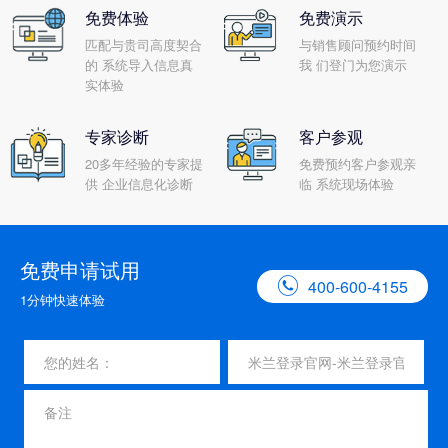
免费体验
免费演示
匹配与贵司高度契合
与销售顾问预约时间
的 系统导入信息真
我 们登门为您演示
实体验
专家诊断
客户参观
20多年经验的专家提
免费预约客户参观亲
供 企业信息化诊断
临 系统现场体验
免费申请试用

400-600-4155
1分钟快速体验