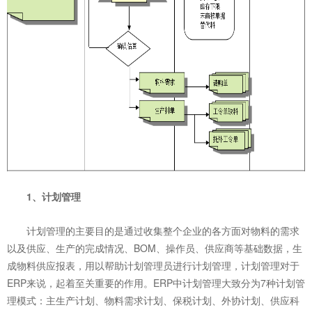
1、计划管理
计划管理的主要目的是通过收集整个企业的各方面对物料的需求
以及供应、生产的完成情况、BOM、操作员、供应商等基础数据，生
成物料供应报表，用以帮助计划管理员进行计划管理，计划管理对于
ERP来说，起着至关重要的作用。ERP中计划管理大致分为7种计划管
理模式：主生产计划、物料需求计划、保税计划、外协计划、供应科