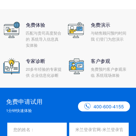
免费体验
免费演示
匹配与贵司高度契合
与销售顾问预约时间
的 系统导入信息真
我 们登门为您演示
实体验
专家诊断
客户参观
20多年经验的专家提
免费预约客户参观亲
供 企业信息化诊断
临 系统现场体验
免费申请试用

400-600-4155
1分钟快速体验