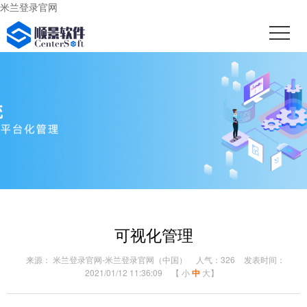
米兰登录官网
可视化管理
来源： 米兰登录官网-米兰登录官网（中国）
人气：326
发表时间：
2021/01/12 11:36:09
【
小
中
大
】