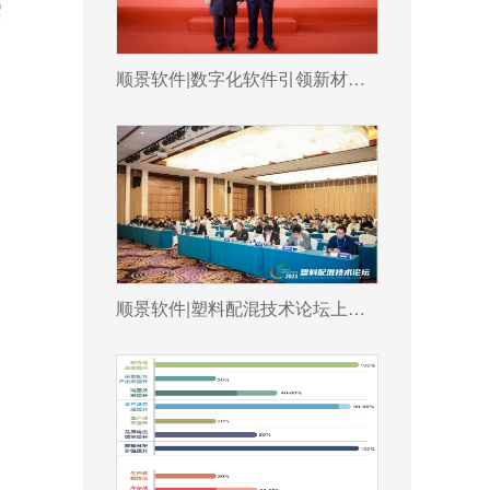
召
顺景软件|数字化软件引领新材料产业绿色智造新篇章
顺景软件|塑料配混技术论坛上展示数字化的力量