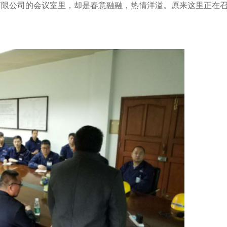
限公司的会议室里，却是春意融融，热情洋溢。原来这里正在