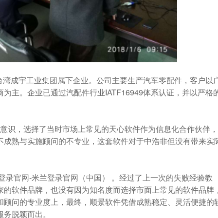
台湾成宇工业集团属下企业。公司主要生产汽车零配件，客户以
主。企业已通过汽配件行业IATF16949体系认证，并以严格
意识，选择了当时市场上常见的天心软件作为信息化合作伙伴，
不成熟与实施顾问的不专业，这套软件对于中浩非但没有带来实
录官网-米兰登录官网（中国） 。经过了上一次的失败经验教
家的软件品牌，也没有因为知名度而选择市面上常见的软件品牌
和顾问的专业度上，最终，顺景软件凭借成熟稳定、灵活便捷的
服务脱颖而出。