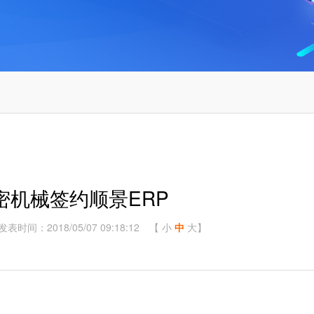
密机械签约顺景ERP
发表时间：2018/05/07 09:18:12
【
小
中
大
】