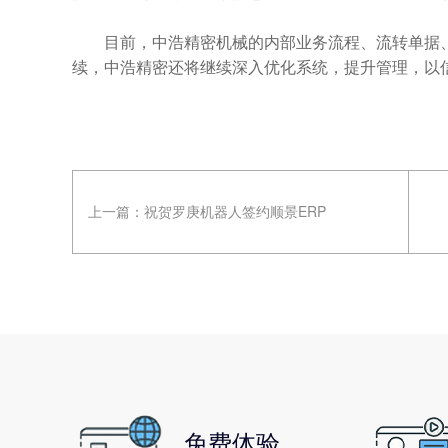
目前，中浩精密机械的内部业务流程、流转单据、财
续，中浩精密还将继续深入优化系统，提升管理，以
上一篇：
祝贺罗庚机器人签约顺景ERP
免费体验