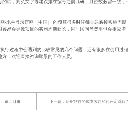
母的话，则英文字母建议排在编号之前几码，且位数必需一致，
-米兰登录官网（中国） 的预算很多时候都会忽略掉实施周期
很容易会导致项目的实施周期延长，同时顾问等费用也会相应增
执行过程中会遇到的比较常见的几个问题，还有很多在使用过
地方，欢迎直接咨询顺景的工作人员。
返回目录
下一篇：
ERP软件的成本效益如何评定选取?