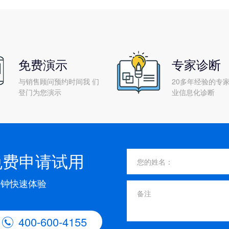
免费演示
专家诊断
与销售顾问预约时间我 们
20多年经验的专家
登门为您演示
业信息化诊断
免费申请试用
分钟快速体验
400-600-4155
