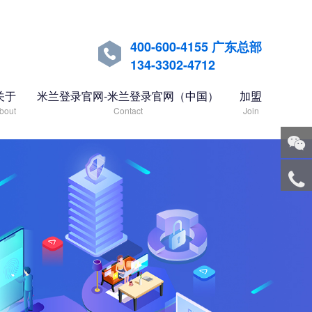
400-600-4155 广东总部

134-3302-4712
关于
米兰登录官网-米兰登录官网（中国）
加盟
bout
Contact
Join
关注
微信
服务
热线
回到
顶部