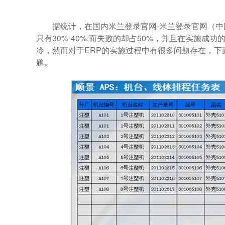
据统计，在国内米兰登录官网-米兰登录官网（中国
只有30%-40%;而失败的却占50%，并且在实施成
冷，然而对于ERP的实施过程中有很多问题存在，下
题。