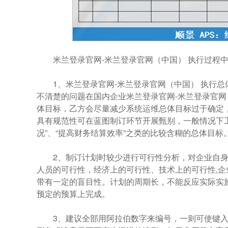
米兰登录官网-米兰登录官网（中国）
执行过程
1、米兰登录官网-米兰登录官网（中国） 执行总体
不清楚的问题在国内企业米兰登录官网-米兰登录官网
体目标，乙方会尽量减少系统运维总体目标过于确定
具有规范性可在蓝图制订环节开展甄别，一般情况下
况”、“提高财务结算效率”之类的比较含糊的总体目标
2、制订计划时较少进行可行性分析，对企业自身
人员的可行性，经济上的可行性、技术上的可行性,
带有一定的盲目性。计划的周期长，不能反应实际实
预定的预算上完成。
3、建议全部用阿拉伯数字来编号，一则可使键入