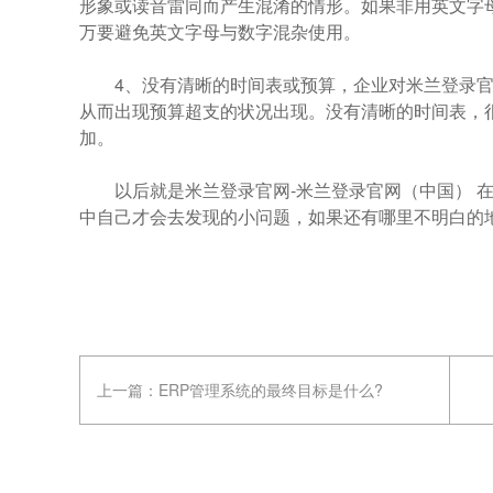
形象或读音雷同而产生混淆的情形。如果非用英文字
万要避免英文字母与数字混杂使用。
4、没有清晰的时间表或预算，企业对米兰登录官网
从而出现预算超支的状况出现。没有清晰的时间表，
加。
以后就是米兰登录官网-米兰登录官网（中国） 在
中自己才会去发现的小问题，如果还有哪里不明白的
上一篇：
ERP管理系统的最终目标是什么?