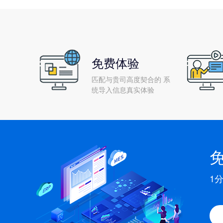
免费体验
匹配与贵司高度契合的 系
统导入信息真实体验
1