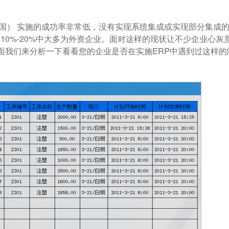
） 实施的成功率非常低，没有实现系统集成或实现部分集成
功的10%-20%中大多为外资企业。面对这样的现状让不少企业心灰
面我们来分析一下看看您的企业是否在实施ERP中遇到过这样的