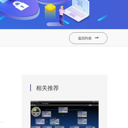
返回列表

相关推荐