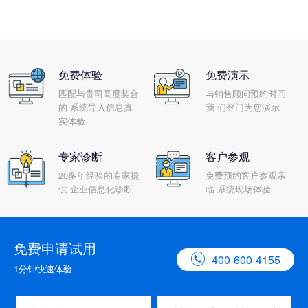
免费体验
免费演示
匹配与贵司高度契合
与销售顾问预约时间
的 系统导入信息真
我 们登门为您演示
实体验
专家诊断
客户参观
20多年经验的专家提
免费预约客户参观亲
供 企业信息化诊断
临 系统现场体验
免费申请试用

400-600-4155
1分钟快速体验