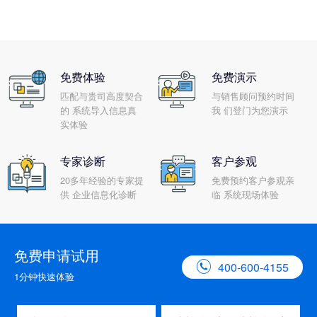
免费体验
免费演示
匹配与贵司高度契合
与销售顾问预约时间
的 系统导入信息真
我 们登门为您演示
实体验
专家诊断
客户参观
20多年经验的专家提
免费预约客户参观亲
供 企业信息化诊断
临 系统现场体验
免费申请试用

400-600-4155
1分钟快速体验