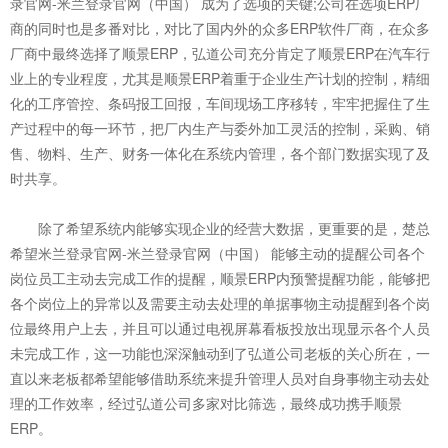
录官网-米兰登录官网（中国） 成为了选项的关键;公司在选项ERP厂
商的同时也是多番对比，对比了国内外的众多ERP软件厂商，在众多
厂商中最终选择了顺景ERP，弘道公司充分肯定了顺景ERP在汽车行
业上的专业程度，尤其是顺景ERP着重于企业生产计划的控制，精细
化的工序管控、条码报工回报，车间现场工序移转，牢牢把握住了生
产过程中的每一环节，把厂内生产与委外加工灵活的控制，采购、销
售、物料、生产、财务一体化在系统内管理，各个部门数据实现了及
时共享。
除了希望系统内能够实现企业的经营大数据，更重要的是，楚总
希望米兰登录官网-米兰登录官网（中国） 能够主动的提醒公司各个
岗位员工主动去完成工作的提醒，顺景ERP内预警提醒功能，能够把
各个岗位上的异常以及需要主动去处理的单据事物主动提醒到各个岗
位最终用户上去，并且可以通过电视屏幕看板投放出现显示各个人员
未完成工作，这一功能也深深触动到了弘道公司老板的关心所在，一
直以来老板都希望能够借助系统来提升管理人员对自身事物主动去处
理的工作效率，经过弘道公司多家对比筛选，最终成功携手顺景
ERP。