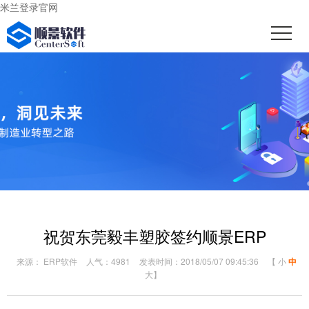
米兰登录官网
祝贺东莞毅丰塑胶签约顺景ERP
来源： ERP软件
人气：4981
发表时间：2018/05/07 09:45:36
【
小
中
大
】