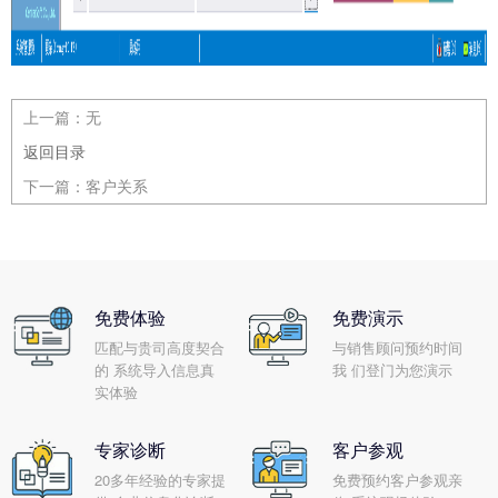
上一篇：
无
返回目录
下一篇：
客户关系
免费体验
免费演示
匹配与贵司高度契合
与销售顾问预约时间
的 系统导入信息真
我 们登门为您演示
实体验
专家诊断
客户参观
20多年经验的专家提
免费预约客户参观亲