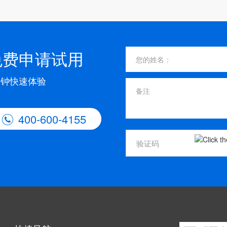
免费申请试用
分钟快速体验
400-600-4155
