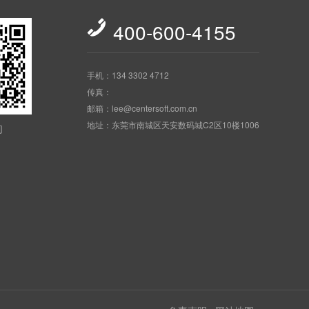

400-600-4155
手机：134 3302 4712
传真：
邮箱：lee@centersoft.com.cn
地址：东莞市南城区天安数码城C2区10楼1006
们