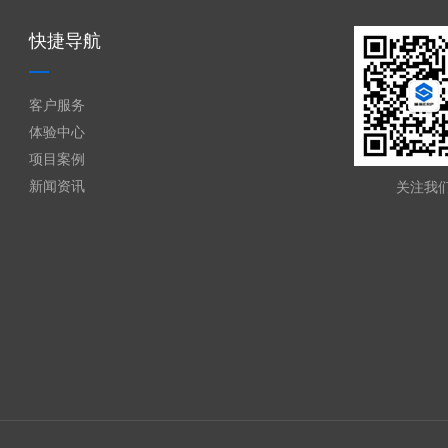
快捷导航
客户服务
体验中心
项目案例
新闻资讯
关注我