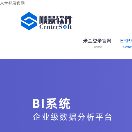
米兰登录官网
米兰登录官网
ERP
Home
Softw