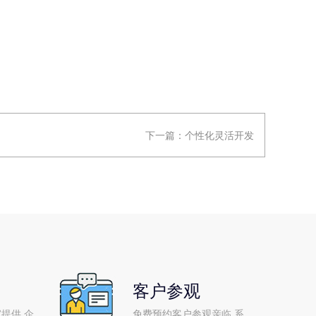
下一篇：
个性化灵活开发
客户参观
提供 企
免费预约客户参观亲临 系